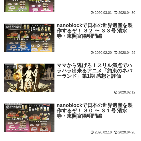
2020.03.01
2020.04.30
nanoblockで日本の世界遺産を製
nanoblock
作するぞ！ ３２ 〜 ３３号 清水
寺・東照宮陽明門編
2020.02.20
2020.04.29
ママから逃げろ！スリル満点でハ
アニメ
ラハラ出来るアニメ「約束のネバ
ーランド」第1期 感想と評価
2020.02.12
nanoblockで日本の世界遺産を製
nanoblock
作するぞ！ ３０ 〜 ３１号 清水
寺・東照宮陽明門編
2020.02.10
2020.04.26