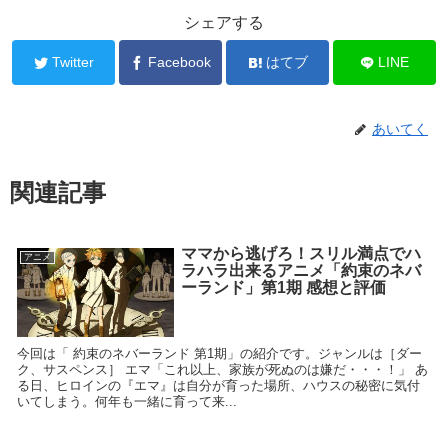
シェアする
Twitter
Facebook
はてブ
LINE
あいてく
関連記事
ママから逃げろ！スリル満点でハ
アニメ
ラハラ出来るアニメ「約束のネバ
ーランド」第1期 感想と評価
今回は「 約束のネバーランド 第1期」の紹介です。ジャンルは［ダー
ク、サスペンス］ エマ「これ以上、家族が死ぬのは嫌だ・・・！」 あ
る日、ヒロインの『エマ』は自分が育った場所、ハウスの秘密に気付
いてしまう。何年も一緒に育って来...