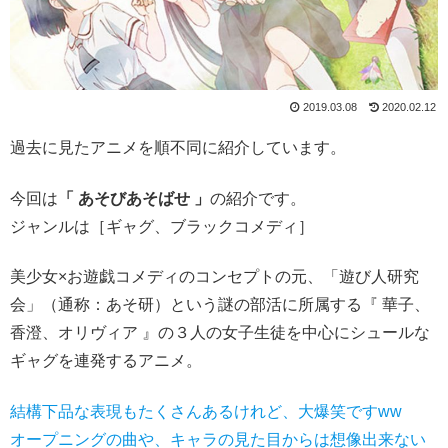
2019.03.08
2020.02.12
過去に見たアニメを順不同に紹介しています。
今回は
「 あそびあそばせ
」
の紹介です。
ジャンルは［ギャグ、ブラックコメディ］
美少女×お遊戯コメディのコンセプトの元、「遊び人研究
会」（通称：あそ研）という謎の部活に所属する『 華子、
香澄、オリヴィア 』の３人の女子生徒を中心にシュールな
ギャグを連発するアニメ。
結構下品な表現もたくさんあるけれど、大爆笑ですww
オープニングの曲や、キャラの見た目からは想像出来ない