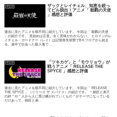
ザックとレイチェル、知恵を絞っ
アニメ
てビル脱出！アニメ「 殺戮の天使
」感想と評価
過去に見たアニメを順不同に紹介しています。 今回は「 殺戮の天使
」の紹介です。 見始めは正直、全く意味がわからない。 ヒロインのレ
イチェル・ガードナー（レイ）は記憶喪失状態でB６フロアから始ま
る。途中で出会った殺人鬼で...
「ツキカゲ」と「モウリョウ」が
アニメ
戦うアニメ「 RELEASE THE
SPYCE 」感想と評価
過去に見たアニメを順不同に紹介しています。 今回は「 RELEASE
THE SPYCE 」（リリース ザ スパイス）の紹介です。 ＂師匠と弟子
の絆＂や＂人から人に受け継がれていくもの＂がテーマになっている
だけあって、師匠と弟...