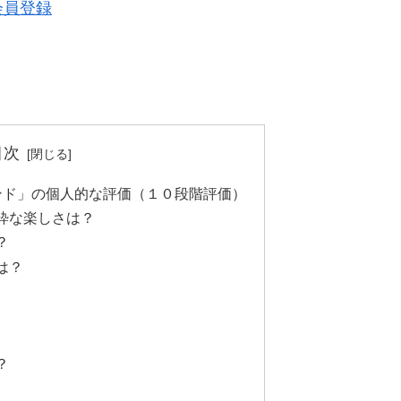
料会員登録
目次
ンド」の個人的な評価（１０段階評価）
粋な楽しさは？
？
は？
？